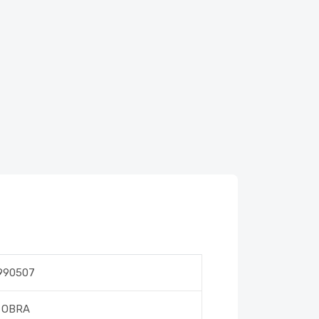
990507
OBRA