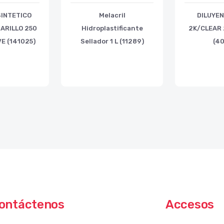
INTETICO
Melacril
DILUYE
ARILLO 250
Hidroplastificante
2K/CLEAR 
E (141025)
Sellador 1 L (11289)
(4
ontáctenos
Accesos